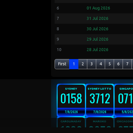
6
01 Aug 2026
7
31 Jul 2026
8
30 Jul 2026
9
29 Jul 2026
10
28 Jul 2026
First
1
2
3
4
5
6
7
SYDNEY
SYDNEY LOTTO
SINGAP
0158
3712
07
7/8/2026
7/8/2026
5/8/20
CAROLINADAY
MAROKO
CHICAGON
1200
8856
25