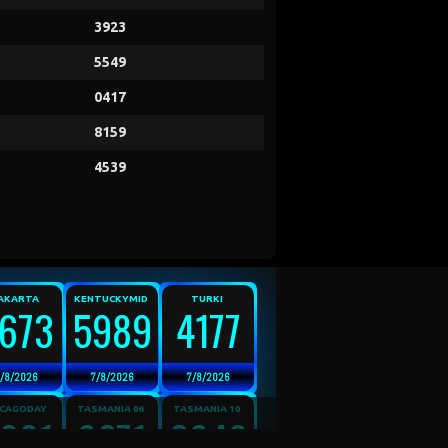
3923
5549
0417
8159
4539
AKARTA
KENTUCKYMID
TURKI
673
5989
4177
/8/2026
7/8/2026
7/8/2026
ICAGODAY
TASMANIA 06
TASMANIA 10
981
8271
6840