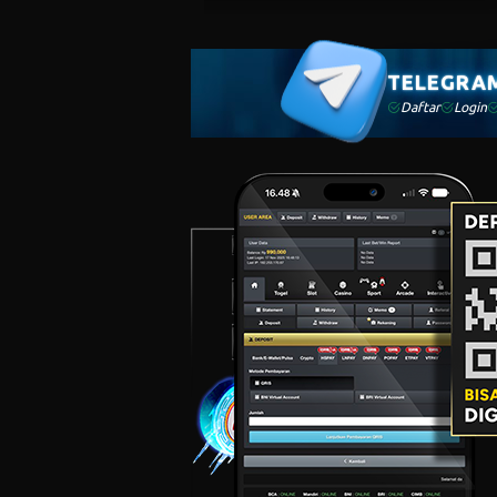
TELEGRA
Daftar
Login