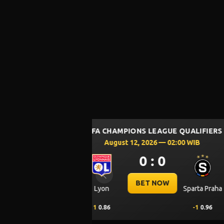
7/8/2026
7/8/2026
7/8/20
TASMANIA 13
TASMANIA 16
FUJIAN 
8126
3365
08
7/8/2026
7/8/2026
7/8/20
UEFA CHAMPIONS LEAGUE QUALIF
August 11, 2026 — 22:59 WIB
0 : 0
Previous
BET NOW
Union 
Bodo Glimt
Gill
0.75
0.82
-0.75