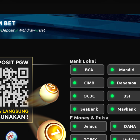
M BET
Deposit
Withdraw
Bet
Bank Lokal
BCA
Mandiri
CIMB
Danamon
OCBC
BSI
SeaBank
Maybank
E Money & Pulsa
Jenius
DANA
GOPAY
LinkAja