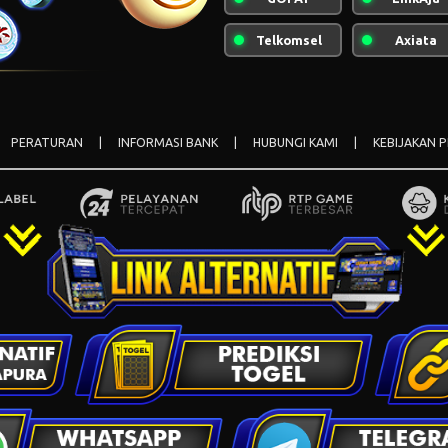
Telkomsel
Axiata
PERATURAN
|
INFORMASI BANK
|
HUBUNGI KAMI
|
KEBIJAKAN P