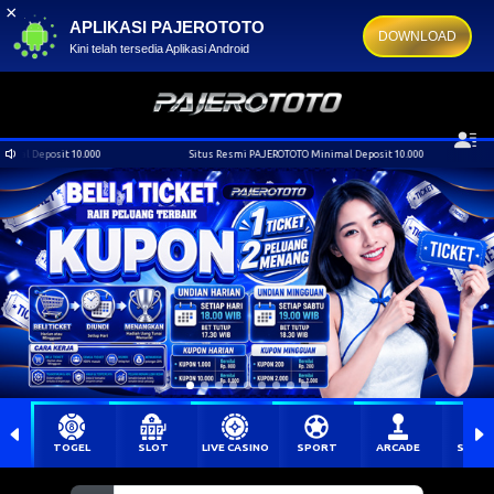
×
APLIKASI PAJEROTOTO
DOWNLOAD
Kini telah tersedia Aplikasi Android
osit 10.000
Situs Resmi PAJEROTOTO Minimal Deposit 10.000
TOGEL
SLOT
LIVE CASINO
SPORT
ARCADE
SABU