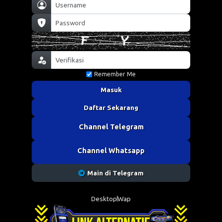
Remember Me
Masuk
Daftar Sekarang
Channel Telegram
Channel Whatsapp
Main di Telegram
Desktop
Wap