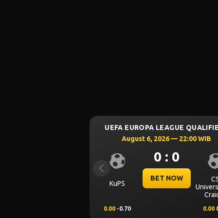
6/8/2026
6/8/2026
6/8/20
TASMANIA 13
TASMANIA 16
FUJIAN 
3964
4991
64
6/8/2026
6/8/2026
6/8/20
UEFA EUROPA LEAGUE QUALIFI
August 7, 2026 — 02:00 WIB
0 : 0
Previous
BET NOW
Hear
Benfica
Midlo
2.5
0.82
-2.5
-