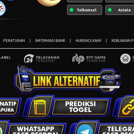
Telkomsel
Axiata
PERATURAN
|
INFORMASI BANK
|
HUBUNGI KAMI
|
KEBIJAKAN P