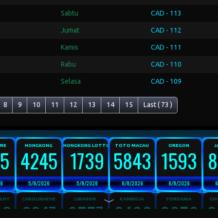
Sabtu
CAD - 113
Jumat
CAD - 112
Kamis
CAD - 111
Rabu
CAD - 110
Selasa
CAD - 109
8
9
10
11
12
13
14
15
Last ( 73 )
ORE
HONGKONG
HONGKONG LOTTO
TOTO MACAU
OREGON
J
15
4245
1739
5843
1593
8
26
5/8/2026
5/8/2026
6/8/2026
6/8/2026
6
IGHT
CAROLINAEVE
LIBANON
KAMBOJA
YORDANIA
CH
03
2247
9557
2402
0058
8