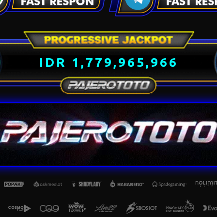
IDR
1,780,002,822