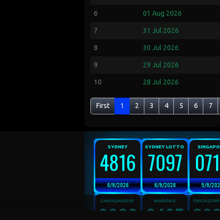
6
01 Aug 2026
7
31 Jul 2026
8
30 Jul 2026
9
29 Jul 2026
10
28 Jul 2026
First
1
2
3
4
5
6
7
SYDNEY
SYDNEY LOTTO
SINGAP
4816
7097
07
6/8/2026
6/8/2026
5/8/20
CAROLINADAY
MAROKO
CHICAGON
9860
3495
38