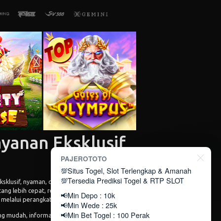
yanan Eksklusif
PAJEROTOTO
💯Situs Togel, Slot Terlengkap & Amanah
ksklusif, nyaman, dan mudah digunakan. Melalui
💯Tersedia Prediksi Togel & RTP SLOT
g lebih cepat, responsif, serta mendukung
k melalui perangkat mobile maupun desktop.
📢Min Depo : 10k
📢Min Wede : 25k
mudah, informasi yang tersusun rapi, hingga
📢Min Bet Togel : 100 Perak
npa harus merasa ribet. Inilah yang membuat