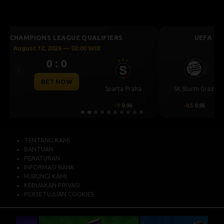
UEFA CHAMPIONS LEAGUE QUALIFIERS
August 12, 2026 — 01:30 WIB
0 : 0
Previous
Next
BET NOW
SK Sturm Graz
Fenerbahce
-0.5
0.95
0.5
0.87
TENTANG KAMI
BANTUAN
PERATURAN
INFORMASI BANK
HUBUNGI KAMI
KEBIJAKAN PRIVASI
PERSETUJUAN COOKIES