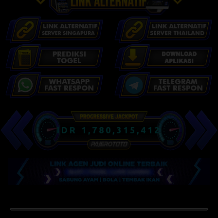
IDR
1,780,344,104