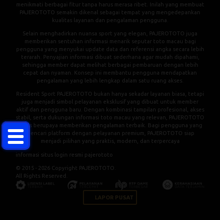
menikmati berbagai fitur tanpa harus merasa ribet. Inilah yang membuat
PAJEROTOTO semakin dikenal sebagai tempat yang mengedepankan
kualitas layanan dan pengalaman pengguna.
Selain menghadirkan nuansa sport yang elegan, PAJEROTOTO juga
memberikan sentuhan informasi menarik seputar toto macau bagi
pengguna yang menyukai update data dan referensi angka secara lebih
terarah. Penyajian informasi dibuat sederhana agar mudah dipahami,
sehingga member dapat melihat berbagai pembaruan dengan lebih
cepat dan nyaman. Konsep ini membantu pengguna mendapatkan
pengalaman yang lebih lengkap dalam satu ruang akses.
Resident Sport PAJEROTOTO bukan hanya sekadar layanan biasa, tetapi
juga menjadi simbol pelayanan eksklusif yang dibuat untuk member
aktif dan pengguna baru. Dengan kombinasi tampilan profesional, akses
stabil, serta dukungan informasi toto macau yang relevan, PAJEROTOTO
terus berupaya memberikan pengalaman terbaik. Bagi pengguna yang
mencari platform dengan pelayanan premium, PAJEROTOTO siap
menjadi pilihan yang praktis, modern, dan terpercaya
informasi situs login resmi
pajerototo
© 2015 - 2026 Copyright PAJEROTOTO.
All Rights Reserved.
LAPOR PUSAT